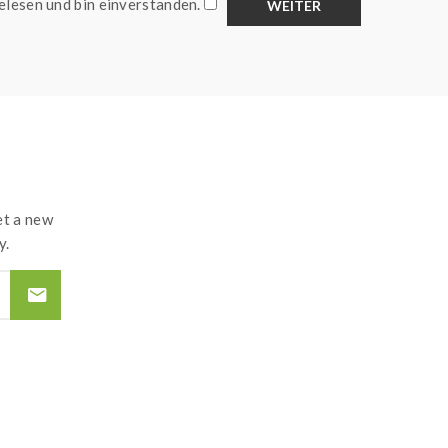
elesen und bin einverstanden.
t a new
y.