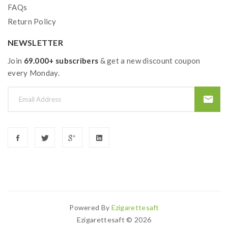
FAQs
Return Policy
NEWSLETTER
Join
69.000+ subscribers
& get a new discount coupon
every Monday.
Powered By
Ezigarettesaft
lots Uk
78win
Slot Gacor
78 Win
Slot Gacor
Judi Online
78win
Slot Gacor
Ezigarettesaft © 2026