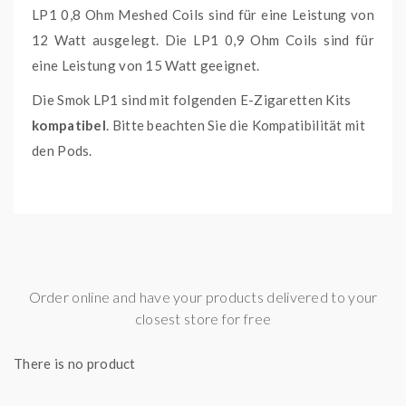
LP1 0,8 Ohm Meshed Coils sind für eine Leistung von
12 Watt ausgelegt. Die LP1 0,9 Ohm Coils sind für
eine Leistung von 15 Watt geeignet.
Die Smok LP1 sind mit folgenden E-Zigaretten Kits
kompatibel
. Bitte beachten Sie die Kompatibilität mit
den Pods.
Smok Nfix Pro Pod Kit
Smok Novo 4 Pod Kit
Smok RPM25 Pod Kit
Order online and have your products delivered to your
0,8 Ohm, 0,9 Ohm
Widerstand
closest store for free
There is no product