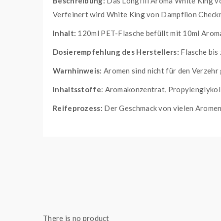
Beschreibung:
Das Longfill Aroma White King v
Verfeinert wird White King von Dampflion Checkm
Inhalt:
120ml PET-Flasche befüllt mit 10ml Arom
Dosierempfehlung des Herstellers:
Flasche bis 
Warnhinweis:
Aromen sind nicht für den Verzehr
Inhaltsstoffe
: Aromakonzentrat, Propylenglykol
Reifeprozess:
Der Geschmack von vielen Aromen w
There is no product