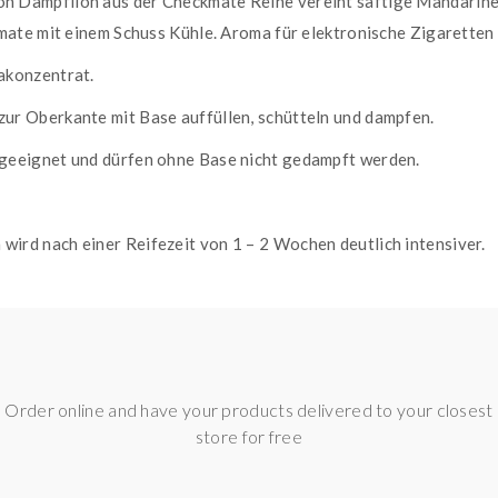
on Dampflion aus der Checkmate Reihe vereint saftige Mandarine
ate mit einem Schuss Kühle. Aroma für elektronische Zigaretten 
akonzentrat.
zur Oberkante mit Base auffüllen, schütteln und dampfen.
 geeignet und dürfen ohne Base nicht gedampft werden.
ird nach einer Reifezeit von 1 – 2 Wochen deutlich intensiver.
Order online and have your products delivered to your closest
store for free