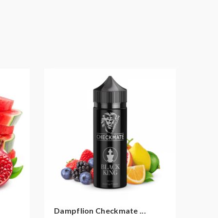
Dampflion Checkmate ...
Damp