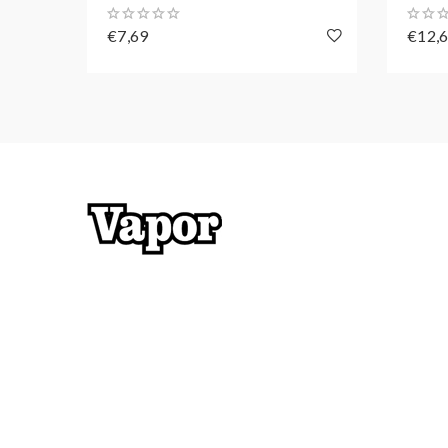
€7,69
€12,