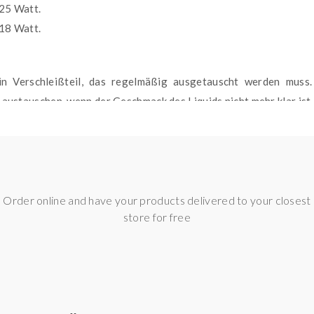
 25 Watt.
 18 Watt.
n Verschleißteil, das regelmäßig ausgetauscht werden muss. 
austauschen, wenn der Geschmack des Liquids nicht mehr klar ist 
Order online and have your products delivered to your closest
store for free