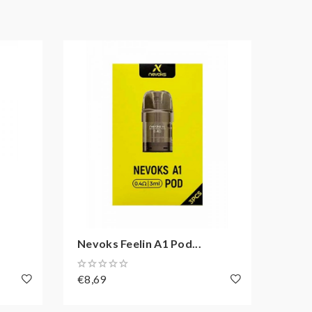
Nevoks Feelin A1 Pod...
OXVA
€8,69
€11,