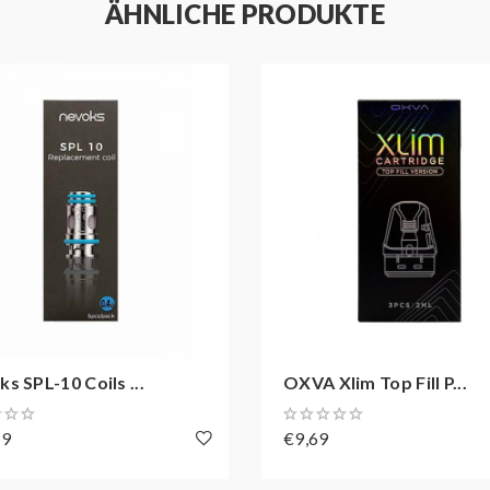
ÄHNLICHE PRODUKTE
s SPL-10 Coils ...
OXVA Xlim Top Fill P...
69
€9,69