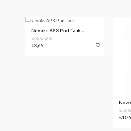
Nevoks APX Pod Tank ...
€8,69
Nevok
€10,