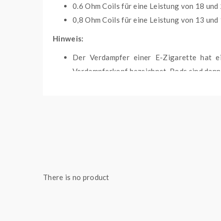
0.6 Ohm Coils für eine Leistung von 18 und
0,8 Ohm Coils für eine Leistung von 13 und
Hinweis:
Der Verdampfer einer E-Zigarette hat ei
Verdampferkopf bezeichnet. Pods sind dann 
Lieferumfang:
2er-Packung Nevoks Feelin X Pods
There is no product