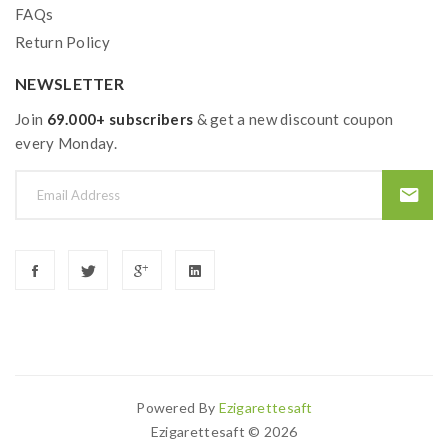
FAQs
Return Policy
NEWSLETTER
Join
69.000+ subscribers
& get a new discount coupon
every Monday.
Powered By
Ezigarettesaft
 More Popular Websites:
Online Casino Uk
78win
Online Casino
78win
S
Ezigarettesaft © 2026