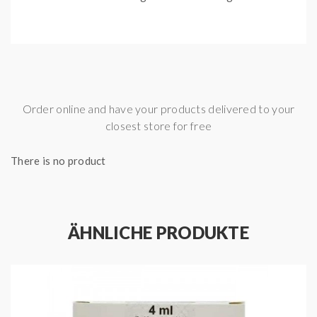
entsprechenden Uwell Caliburn G Coils bzw.
Verdampferköpfe.
Die Coils einer E-Zigarette sind
Verschleißteile, die regelmäßig ausgetauscht werden
müssen. Die Pods müssen allerdings nicht regelmäßig
ausgetauscht werden.
Order online and have your products delivered to your
Hinweis:
closest store for free
Die Caliburn G Pods
sind
NICHT kompatibel
mit den
There is no product
folgenden E-Zigaretten Pods.
Uwell Caliburn Pod Kit
Uwell Caliburn Koko Pod Kit
ÄHNLICHE PRODUKTE