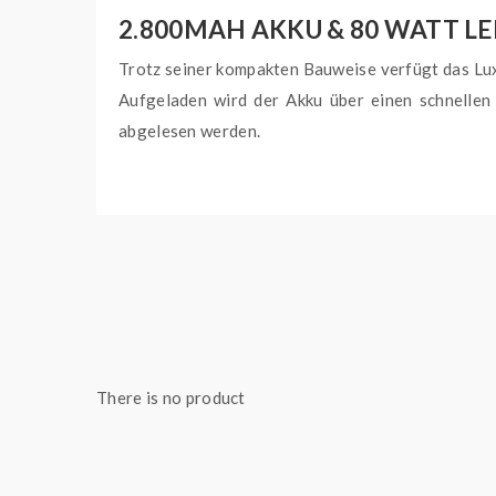
2.800MAH AKKU & 80 WATT L
Trotz seiner kompakten Bauweise verfügt das Lu
Aufgeladen wird der Akku über einen schnelle
abgelesen werden.
DL UND MTL PODS MIT 5ML 
Vaporesso liefert für das Luxe XR Max eine gro
Pods mit eingebauten Coils. Die Luxe XR Leerpod
LIEFERUMFANG VAPORESSO LUXE XR 
1x Vaporesso Luxe XR Max Mod Akkuträge
1x Vaporesso Luxe XR Leerpod (DL)
There is no product
1x Vaporesso GTX Mesh Coil 0,2 Ohm
1x Vaporesso GTX Mesh Coil 0,4 Ohm
1x USB-C Ladekabel