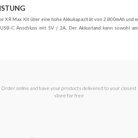
EISTUNG
xe XR Max Kit über eine hohe Akkukapazität von 2.800mAh und er
n USB-C Anschluss mit 5V / 2A. Der Akkustand kann sowohl am 
FÜLLVOLUMEN
ße Auswahl an DL und MTL Pods. Die Auswahl reicht von DL und 
s verfügen über ein Füllvolumen von 5ml und werden von unten be
MAX POD KIT
Order online and have your products delivered to your closest
store for free
r