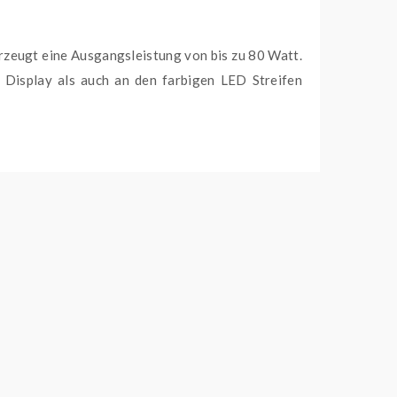
zeugt eine Ausgangsleistung von bis zu 80 Watt.
Display als auch an den farbigen LED Streifen
MTL Leerpods mit passenden GTX Coils bis hin zu
füllt.