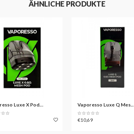
ÄHNLICHE PRODUKTE
, White, Apple Green, Coral Orange, Flame Red, Forest Green, Glaci
esso Luxe X Pod...
Vaporesso Luxe Q Mes..
9
€10,69