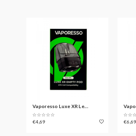
1x Bedienungsanleitung
Black, Blue, Green, Grey, Pink, Red, Silver
Farbe
Vaporesso Luxe XR Le...
Vapor
€4,69
€6,6