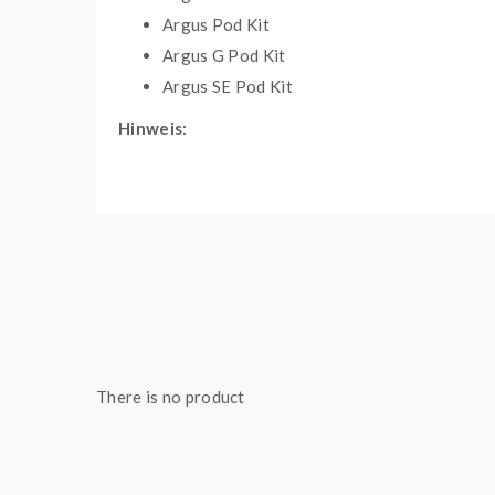
Argus Pod Kit
Argus G Pod Kit
Argus SE Pod Kit
Hinweis:
Der Verdampfer einer E-Zigarette hat ei
Verdampferkopf bezeichnet. Pods sind dann 
Lieferumfang:
3er-Packung Voopoo Argus Pods mit einge
0,7 Ohm, 1,2 Ohm
Widerstand
There is no product