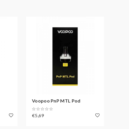
Voopoo PnP MTL Pod
Voop
€5,69
€11,