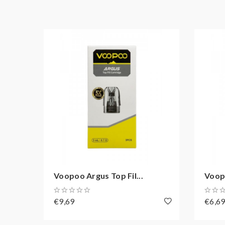
Voopoo Argus Top Fil...
Voopo
€9,69
€6,6