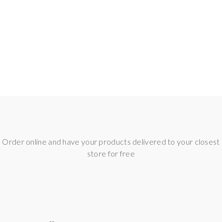
n Verschleißteil, das regelmäßig ausgetauscht werden muss. 
austauschen, wenn der Geschmack des Liquids nicht mehr klar ist 
bauten Coils
Order online and have your products delivered to your closest
store for free